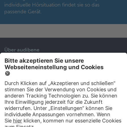
individuelle Hörsituation findet sie so das
passende Gerät.
Über audibene
Unser Service
Karriere
Kontakt
Presse
Folgen Sie uns auf:
Wir helfen Ihnen gerne weiter