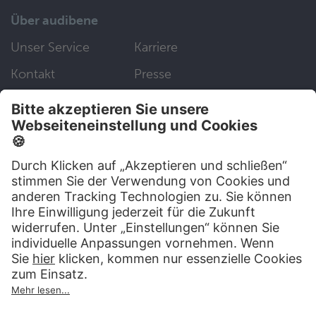
Über audibene
Unser Service
Karriere
Kontakt
Presse
Folgen Sie uns auf:
Wir helfen Ihnen gerne weiter
030 83 79 99 97
Top Artikel
Artikel auswählen