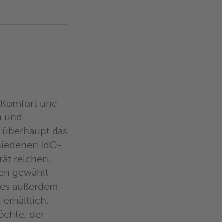
 Komfort und
n und
d überhaupt das
hiedenen IdO-
ät reichen.
en gewählt
t es außerdem
 erhältlich.
öchte, der