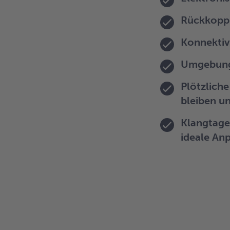
Rückkopp
Konnektiv
Umgebungs
Plötzlich
bleiben un
Klangtageb
ideale An