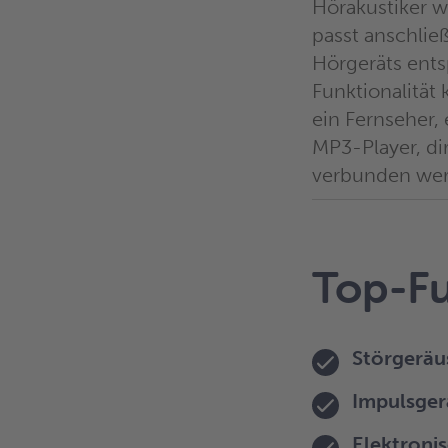
Hörakustiker w
passt anschlie
Hörgeräts ents
Funktionalität
ein Fernseher,
MP3-Player, di
verbunden we
Top-Fu
Störgerä
Impulsge
Elektroni