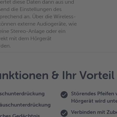
ertet diese Daten dann aus und
ßend die Einstellungen des
prechend an. Über die Wireless-
 können externe Audiogeräte, wie
 eine Stereo-Anlage oder ein
rekt mit dem Hörgerät
rden.
nktionen & Ihr Vorteil
uschunterdrückung
Störendes Pfeifen
Hörgerät wird unt
räuschunterdrückung
Verbinden mit Zub
sches Gedächtnis