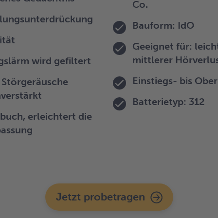
Co.
lungsunterdrückung
Bauform: IdO
ität
Geeignet für: leich
mittlerer Hörverlu
lärm wird gefiltert
Einstiegs- bis Obe
e Störgeräusche
verstärkt
Batterietyp: 312
uch, erleichtert die
passung
Jetzt probetragen