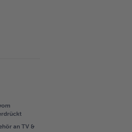
 vom
erdrückt
ehör an TV &