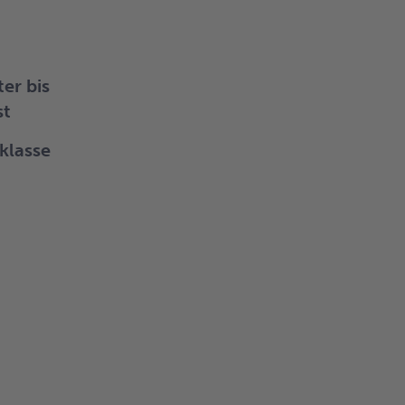
ter bis
st
rklasse