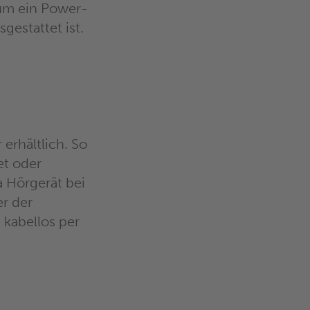
 um ein Power-
gestattet ist.
erhältlich. So
t oder
a Hörgerät bei
r der
 kabellos per