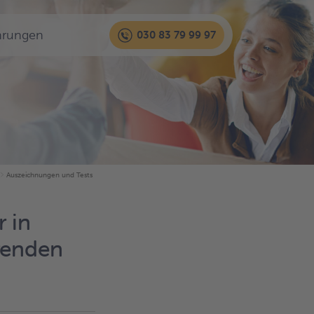
hrungen
030 83 79 99 97
Auszeichnungen und Tests
r in
renden