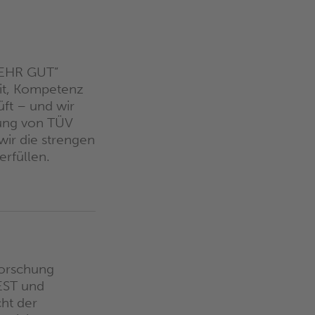
SEHR GUT”
eit, Kompetenz
ft – und wir
ung von TÜV
wir die strengen
erfüllen.
forschung
EST und
ht der