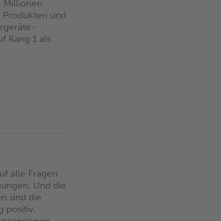
 Millionen
, Produkten und
rgeräte-
f Rang 1 als
uf alle Fragen
nungen. Und die
n sind die
positiv.
 Rezensionen