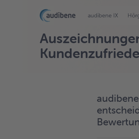
audibene IX
Hörg
Auszeichnungen
Kundenzufriede
audibene 
entschei
Bewertun