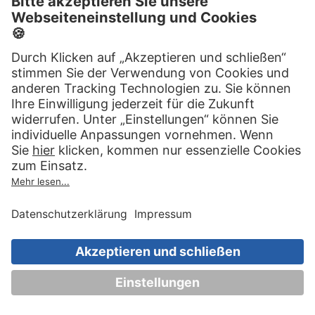
Chip-Technologie
Hörgeräte sind mittlerweile kleine
Hochleistungscomputer und arbeiten mit Chips,
auf die Software mit den Hörprogrammen
aufgespielt wird. Je umfassender die Chip-
Technologie ist, desto leistungsfähiger ist ein
Hörgerät.
Handhabung
Hörgeräte kommen täglich zum Einsatz und
sollten daher einfach einzusetzen, zu bedienen
und an individuelle Bedürfnisse anpassbar sein. Bei
der Handhabung punkten vor allem die
aufgelisteten Hinter-dem-Ohr-Hörgeräte.
Technische Zusatzfunktionen