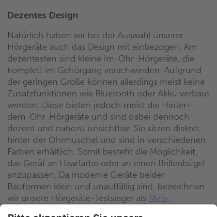
Dezentes Design
Natürlich haben wir bei der Auswahl unserer
Hörgeräte auch das Design mit einbezogen. Am
dezentesten sind kleine Im-Ohr-Hörgeräte, die
komplett im Gehörgang verschwinden. Aufgrund
der geringen Größe können allerdings meist keine
Zusatzfunktionen wie Bluetooth oder Akku verbaut
werden. Diese bieten jedoch meist die Hinter-
dem-Ohr-Hörgeräte und sind dabei dennoch
dezent und nahezu unsichtbar. Sie sitzen diskret
hinter der Ohrmuschel und sind in verschiedenen
Farben erhältlich. Somit besteht die Möglichkeit,
das Gerät an Haarfarbe oder an einen Brillenbügel
anzupassen. Da moderne Geräte beider
Bauformen klein und unauffällig sind, bezeichnen
wir unsere Hörgeräte-Testsieger als
Mini-
Hörgeräte
.