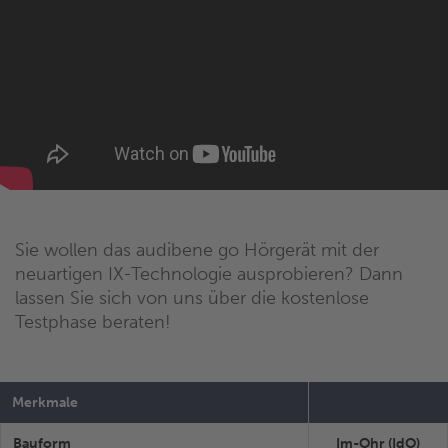
Sie wollen das audibene go Hörgerät mit der
neuartigen IX-Technologie ausprobieren? Dann
lassen Sie sich von uns über die kostenlose
Testphase beraten!
Merkmale
Bauform
Im-Ohr (IdO)