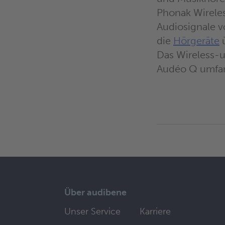
Phonak Wirele
Audiosignale v
die
Hörgeräte
ü
Das Wireless-
Audéo Q umfan
Über audibene
Unser Service
Karriere