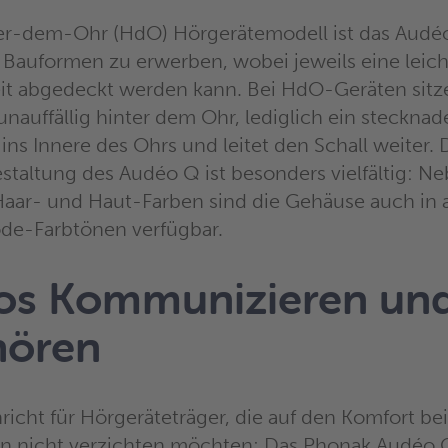
ter-dem-Ohr (HdO) Hörgerätemodell ist das Audéo
Bauformen zu erwerben, wobei jeweils eine leich
it abgedeckt werden kann. Bei HdO-Geräten sitz
nauffällig hinter dem Ohr, lediglich ein stecknad
ins Innere des Ohrs und leitet den Schall weiter. 
staltung des Audéo Q ist besonders vielfältig: N
 Haar- und Haut-Farben sind die Gehäuse auch in 
de-Farbtönen verfügbar.
los Kommunizieren un
hören
richt für Hörgeräteträger, die auf den Komfort be
n nicht verzichten möchten: Das Phonak Audéo Q