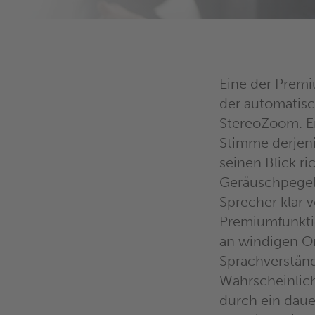
Eine der Prem
der automatis
StereoZoom. Er
Stimme derjeni
seinen Blick r
Geräuschpegel
Sprecher klar 
Premiumfunktio
an windigen Or
Sprachverständl
Wahrscheinlich
durch ein daue