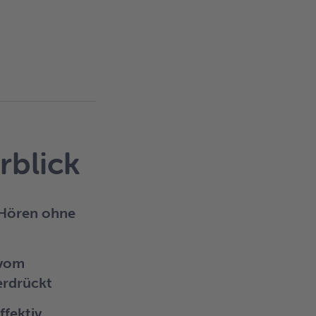
rblick
 Hören ohne
 vom
erdrückt
fektiv