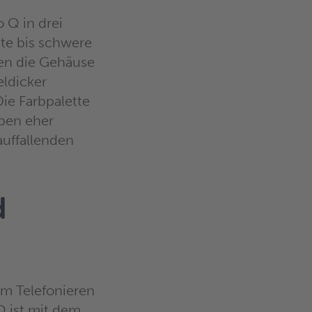
 Q in drei
te bis schwere
en die Gehäuse
eldicker
Die Farbpalette
eben eher
auffallenden
d
im Telefonieren
 ist mit dem