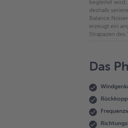
begleitet wird,
deshalb serien
Balance Noise
erzeugt ein a
Strapazen des T
Das Ph
Windgerä
Rückkopp
Frequenzv
Richtung