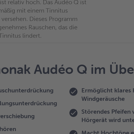
 ist relativ hoch. Das Audéo Q ist
mäßig mit einem Tinnitus
r versehen. Dieses Programm
ngenehmes Rauschen, das die
innitus lindert.
onak Audéo Q im Übe
uschunterdrückung
Ermöglicht klares
Windgeräusche
lungsunterdrückung
Störendes Pfeifen
erschiebung
Hörgerät wird unt
shören
Macht Hochtöne ef