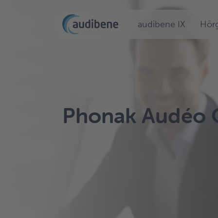
audibene IX
Hörg
Phonak Audéo 