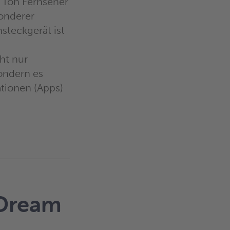
r Ton Fernseher
sonderer
nsteckgerät ist
ht nur
sondern es
tionen (Apps)
 Dream