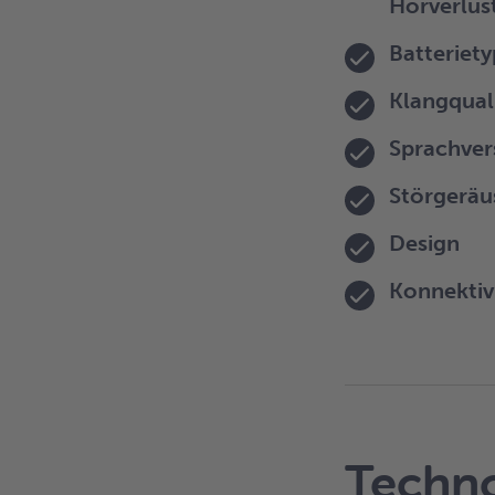
Hörverlus
Batteriety
Klangqual
Sprachver
Störgerä
Design
Konnektiv
Techno