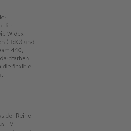
der
h die
Die Widex
en (HdO) und
ream 440,
ndardfarben
die flexible
r.
s der Reihe
us TV-