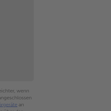
eichter, wenn
 angeschlossen
rgeräte
an