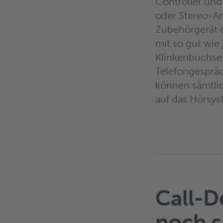
Controller und
oder Stereo-An
Zubehörgerät de
mit so gut wie
Klinkenbuchse 
Telefongespräc
können sämtlic
auf das Hörsy
Call-D
noch s