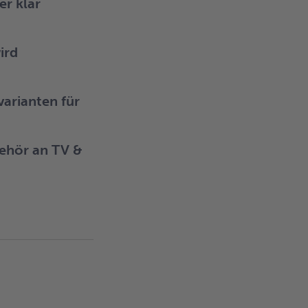
er klar
ird
arianten für
ehör an TV &