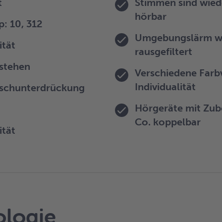
t
Stimmen sind wied
hörbar
p: 10, 312
Umgebungslärm w
ität
rausgefiltert
stehen
Verschiedene Farbv
Individualität
uschunterdrückung
Hörgeräte mit Zub
Co. koppelbar
ität
logie