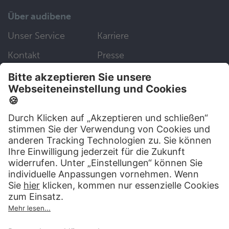
Über audibene
Unser Service
Karriere
Kontakt
Presse
Folgen Sie uns auf:
Wir helfen Ihnen gerne weiter
030 83 79 99 97
Top Artikel