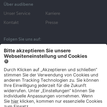
Über audibene
Unser Service
Karriere
Kontakt
Presse
Folgen Sie uns auf:
Wir helfen Ihnen gerne weiter
030 83 79 99 97
Top Artikel
Artikel auswählen