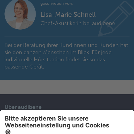
geschrieben von:
Lisa-Marie Schnell
Chef-Akustikerin bei audibene
Bei der Beratung ihrer Kundinnen und Kunden hat
sie den ganzen Menschen im Blick. Für jede
individuelle Hörsituation findet sie so das
passende Gerät.
Über audibene
Unser Service
Karriere
Kontakt
Presse