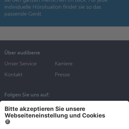
sie den ganzen Menschen im Blick. Für jede
individuelle Hörsituation findet sie so das
passende Gerät.
Über audibene
Unser Service
Karriere
Kontakt
Presse
Folgen Sie uns auf:
Wir helfen Ihnen gerne weiter